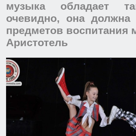
музыка обладает та
очевидно, она должна
предметов воспитания 
Аристотель