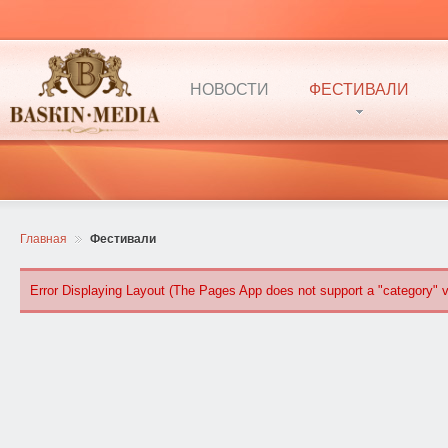
НОВОСТИ
ФЕСТИВАЛИ
Главная
Фестивали
Error Displaying Layout (The Pages App does not support a "category" vi